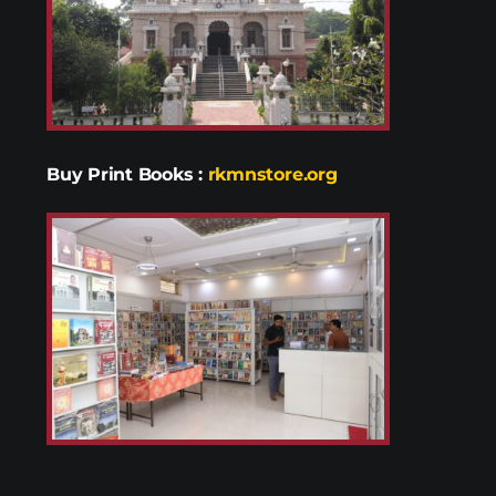
Buy Print Books
:
rkmnstore.org