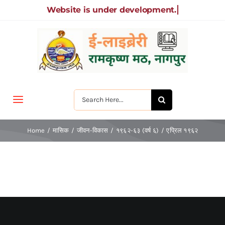
Skip
to
content
Search
Toggle
for:
Navigation
मुखपृष्ठ
Home
मासिक
जीवन-विकास
१९६२-६३ (वर्ष ६)
एप्रिल १९६२
जीवन-विकास
श्रीरामकृष्ण