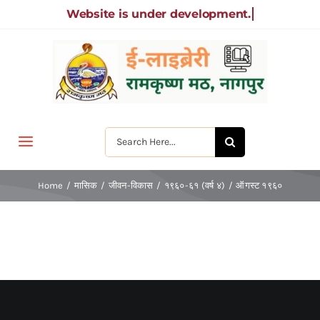
Skip
to
content
Search
Toggle
for:
Navigation
मुखपृष्ठ
Home
मासिक
जीवन-विकास
१९६०-६१ (वर्ष ४)
ऑगस्ट १९६०
जीवन-विकास
श्रीरामकृष्ण