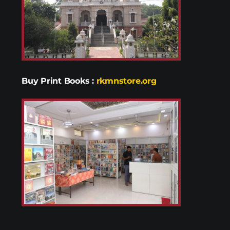
Buy Print Books
:
rkmnstore.org