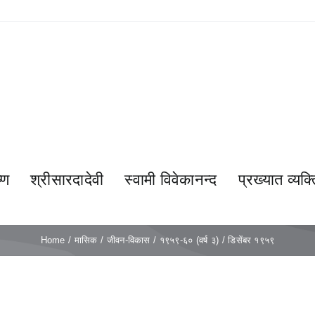
्ण
श्रीसारदादेवी
स्वामी विवेकानन्द
प्रख्यात व्यक्त
Home
मासिक
जीवन-विकास
१९५९-६० (वर्ष ३)
डिसेंबर १९५९