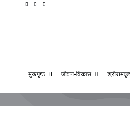
Skip
to
content
मुखपृष्ठ
जीवन-विकास
श्रीरामकृष