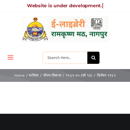
Skip
to
content
Search
Toggle
for:
Navigation
मुखपृष्ठ
Home
मासिक
जीवन-विकास
१९६९-७० (वर्ष १३)
डिसेंबर १९६९
जीवन-विकास
श्रीरामकृष्ण