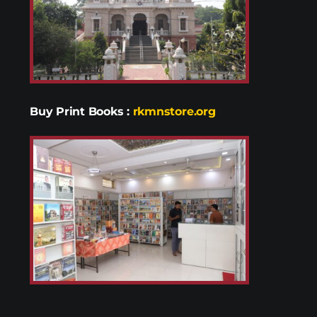
Buy Print Books
:
rkmnstore.org