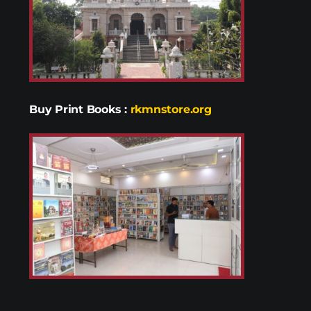
Buy Print Books
:
rkmnstore.org