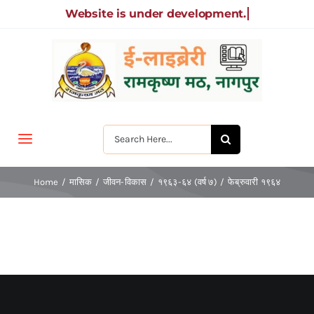
Skip
to
content
Search
Toggle
for:
Navigation
मुखपृष्ठ
Home
मासिक
जीवन-विकास
१९६३-६४ (वर्ष ७)
फेब्रुवारी १९६४
जीवन-विकास
श्रीरामकृष्ण