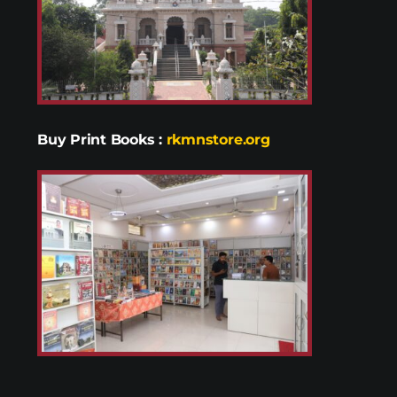
Buy Print Books
:
rkmnstore.org