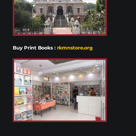
Buy Print Books
:
rkmnstore.org