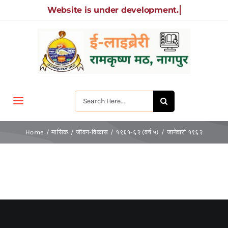
Skip
to
content
Search
Toggle
for:
Navigation
मुखपृष्ठ
Home
मासिक
जीवन-विकास
१९६१-६२ (वर्ष ५)
जानेवारी १९६२
जीवन-विकास
श्रीरामकृष्ण