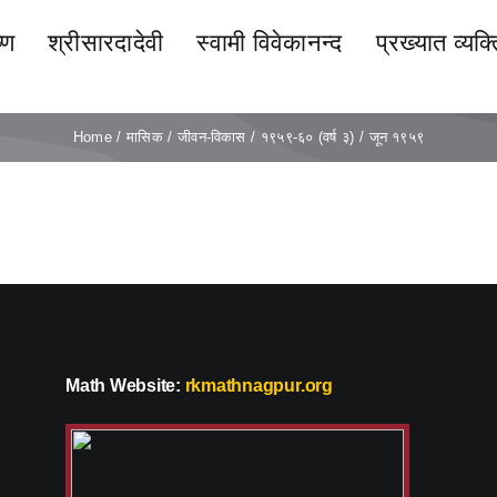
्ण
श्रीसारदादेवी
स्वामी विवेकानन्द
प्रख्यात व्यक्त
Home
मासिक
जीवन-विकास
१९५९-६० (वर्ष ३)
जून १९५९
Math Website:
rkmathnagpur.org