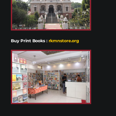
Buy Print Books
:
rkmnstore.org