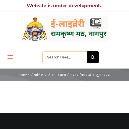
Skip
to
content
Search
Toggle
for:
Navigation
मुखपृष्ठ
Home
मासिक
जीवन-विकास
१९९३ (वर्ष ३७)
जून १९९३
जीवन-विकास
श्रीरामकृष्ण