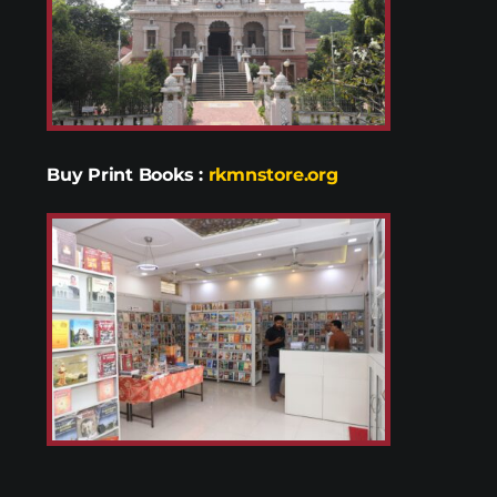
Buy Print Books
:
rkmnstore.org