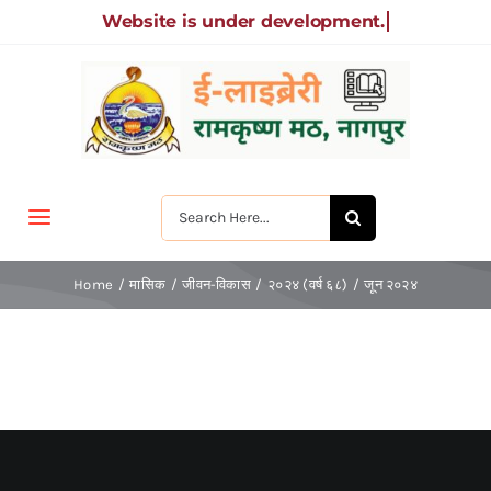
Skip
to
content
Search
Toggle
for:
Navigation
मुखपृष्ठ
Home
मासिक
जीवन-विकास
२०२४ (वर्ष ६८)
जून २०२४
जीवन-विकास
श्रीरामकृष्ण