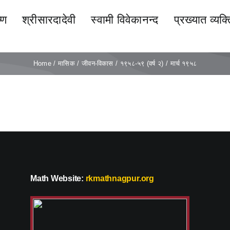
्ण
श्रीसारदादेवी
स्वामी विवेकानन्द
प्रख्यात व्यक्त
Home
मासिक
जीवन-विकास
१९५८-५९ (वर्ष २)
मार्च १९५८
Math Website:
rkmathnagpur.org