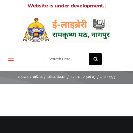
Skip
to
content
Search
Toggle
for:
Navigation
मुखपृष्ठ
Home
मासिक
जीवन-विकास
१९६३-६४ (वर्ष ७)
मार्च १९६३
जीवन-विकास
श्रीरामकृष्ण