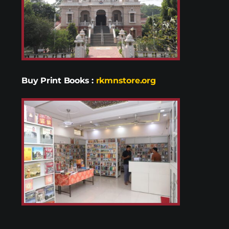
Buy Print Books
:
rkmnstore.org