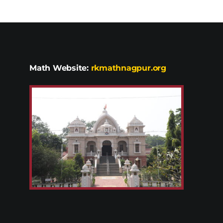
Math Website:
rkmathnagpur.org