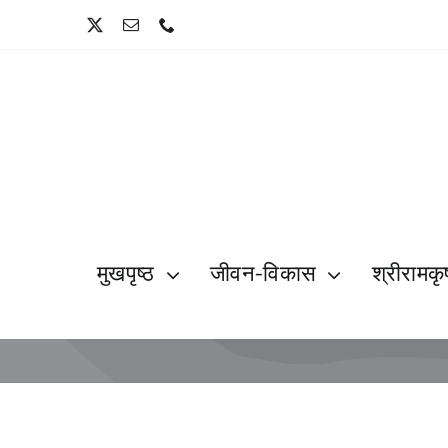
Skip
to
content
मुखपृष्ठ
जीवन-विकास
श्रीरामकृष