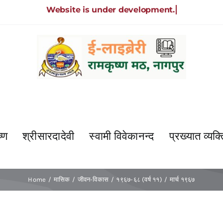
्ण
श्रीसारदादेवी
स्वामी विवेकानन्द
प्रख्यात व्यक्त
Home
मासिक
जीवन-विकास
१९६७-६८ (वर्ष ११)
मार्च १९६७