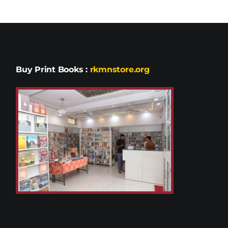
Buy Print Books
:
rkmnstore.org