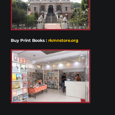
Buy Print Books
:
rkmnstore.org