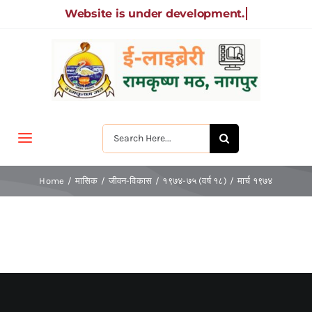
Skip
to
content
Search
Toggle
for:
Navigation
मुखपृष्ठ
Home
मासिक
जीवन-विकास
१९७४-७५ (वर्ष १८)
मार्च १९७४
जीवन-विकास
श्रीरामकृष्ण