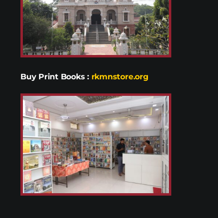
Buy Print Books
:
rkmnstore.org