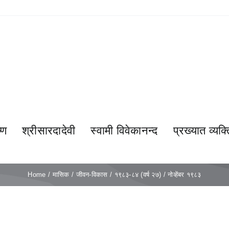
्ण
श्रीसारदादेवी
स्वामी विवेकानन्द
प्रख्यात व्यक्त
Home
मासिक
जीवन-विकास
१९८३-८४ (वर्ष २७)
नोव्हेंबर १९८३