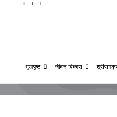
Skip
to
content
मुखपृष्ठ
जीवन-विकास
श्रीरामकृष