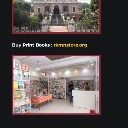
Buy Print Books
:
rkmnstore.org