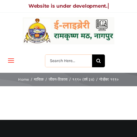
Skip
to
content
Search
Toggle
for:
Navigation
मुखपृष्ठ
Home
मासिक
जीवन-विकास
१९९० (वर्ष ३४)
नोव्हेंबर १९९०
जीवन-विकास
श्रीरामकृष्ण