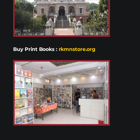
Buy Print Books
:
rkmnstore.org