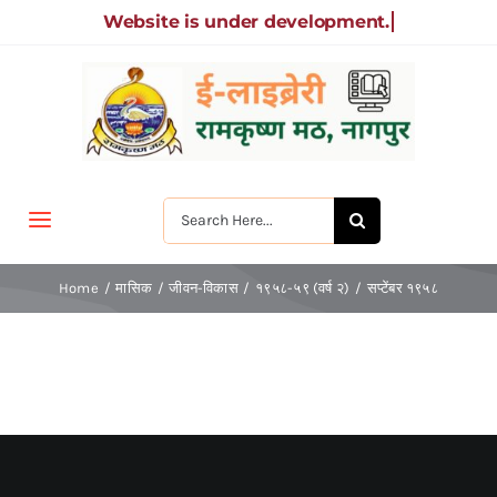
Skip
to
content
Search
Toggle
for:
Navigation
मुखपृष्ठ
Home
मासिक
जीवन-विकास
१९५८-५९ (वर्ष २)
सप्टेंबर १९५८
जीवन-विकास
श्रीरामकृष्ण