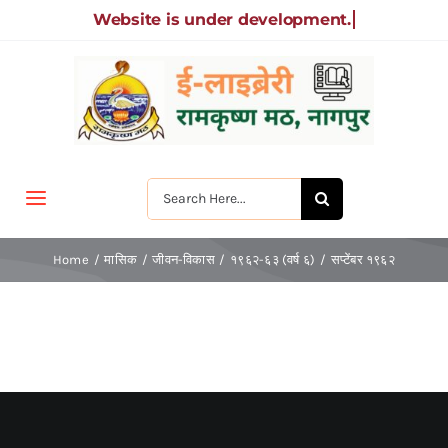
Skip
to
content
Search
Toggle
for:
Navigation
मुखपृष्ठ
Home
मासिक
जीवन-विकास
१९६२-६३ (वर्ष ६)
सप्टेंबर १९६२
जीवन-विकास
श्रीरामकृष्ण