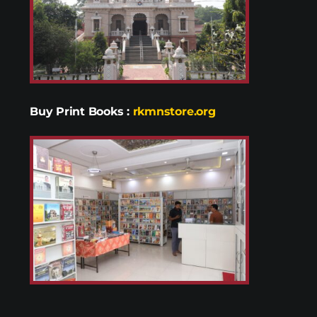
Buy Print Books
:
rkmnstore.org