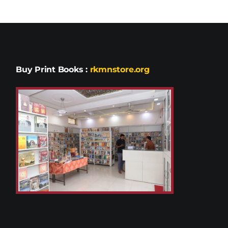
Buy Print Books
:
rkmnstore.org