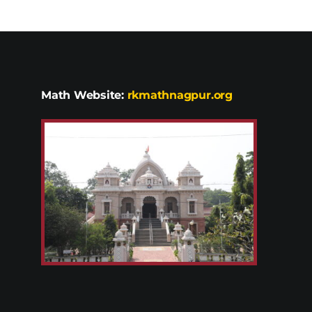
Math Website:
rkmathnagpur.org