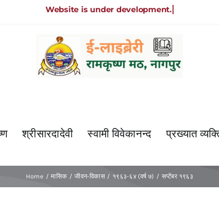
्ण
श्रीसारदादेवी
स्वामी विवेकानन्द
प्रख्यात व्यक्त
Home
मासिक
जीवन-विकास
१९६३-६४ (वर्ष ७)
सप्टेंबर १९६३