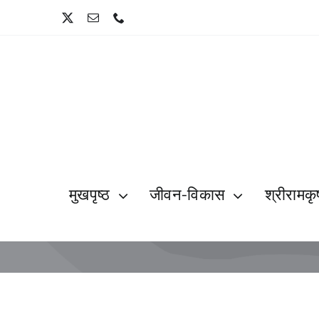
Skip
to
content
मुखपृष्ठ
जीवन-विकास
श्रीरामकृष