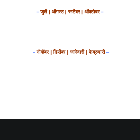
श्रीसारदादेवी
–
जुलै | ऑगस्ट | सप्टेंबर | ऑक्टोबर
–
स्वामी विवेकानन्द
प्रख्यात व्यक्तित्व
–
नोव्हेंबर | डिसेंबर | जानेवारी | फेब्रुवारी
–
शास्त्र ग्रन्थ
अन्य प्रवर्ग