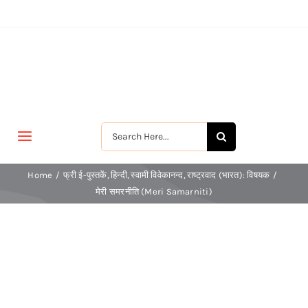
Skip
to
content
Search
Toggle
for:
Navigation
मुखपृष्ठ
Home
फ्री ई-पुस्तकें
हिन्दी
स्वामी विवेकानन्द
राष्ट्रवाद (भारत): विषयक
मेरी समरनीति (Meri Samarniti)
जीवन-विकास
श्रीरामकृष्ण