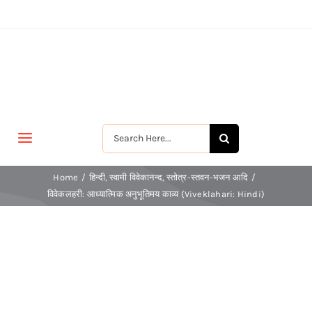
Skip
to
content
Search
Toggle
for:
Navigation
मुखपृष्ठ
Home
हिन्दी
स्वामी विवेकानन्द
स्तोत्र-स्तवन-भजन आदि
विवेकलहरी: आध्यात्मिक अनुभूतिमय काव्य (Viveklahari: Hindi)
जीवन-विकास
श्रीरामकृष्ण