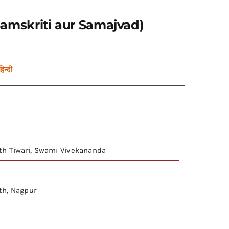
ti, Samskriti aur Samajvad)
हिन्दी
th Tiwari, Swami Vivekananda
h, Nagpur