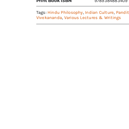
Print Book ISBN
9789384883409
Tags:
Hindu Philosophy
,
Indian Culture
,
Pandit
Vivekananda
,
Various Lectures & Writings