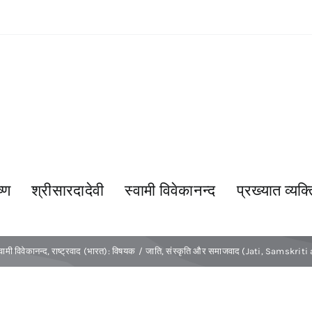
्ण
श्रीसारदादेवी
स्वामी विवेकानन्द
प्रख्यात व्यक्त
्वामी विवेकानन्द
राष्ट्रवाद (भारत): विषयक
जाति, संस्कृति और समाजवाद (Jati, Samskri