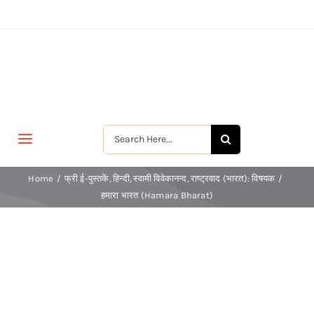
Skip
to
content
Search
Toggle
for:
Navigation
मुखपृष्ठ
Home
फ्री ई-पुस्तकें
हिन्दी
स्वामी विवेकानन्द
राष्ट्रवाद (भारत): विषयक
हमारा भारत (Hamara Bharat)
जीवन-विकास
श्रीरामकृष्ण