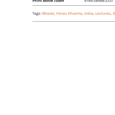
Print Book ISBN
9789384883331
Tags:
Bharat
,
Hindu Dharma
,
India
,
Lectures
,
S