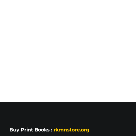
Buy Print Books
:
rkmnstore.org