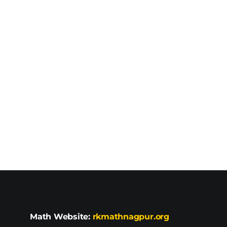
Math Website:
rkmathnagpur.org