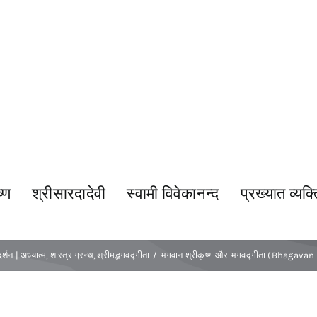
्ण
श्रीसारदादेवी
स्वामी विवेकानन्द
प्रख्यात व्यक्त
दर्शन | अध्यात्म
शास्त्र ग्रन्थ
श्रीमद्भगवद्गीता
भगवान श्रीकृष्ण और भगवद्गीता (Bhagav