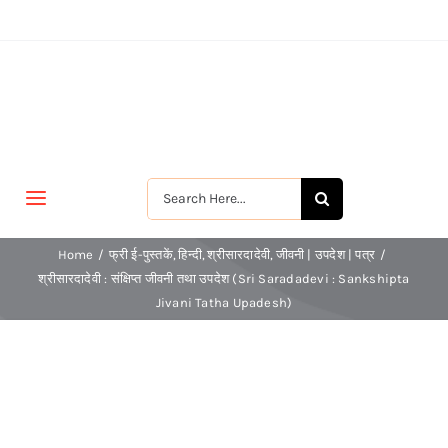
Skip
to
content
Search
Toggle
for:
Navigation
मुखपृष्ठ
Home
फ्री ई-पुस्तकें
हिन्दी
श्रीसारदादेवी
जीवनी | उपदेश | पत्र
श्रीसारदादेवी : संक्षिप्त जीवनी तथा उपदेश (Sri Saradadevi : Sankshipta
Jivani Tatha Upadesh)
जीवन-विकास
श्रीरामकृष्ण