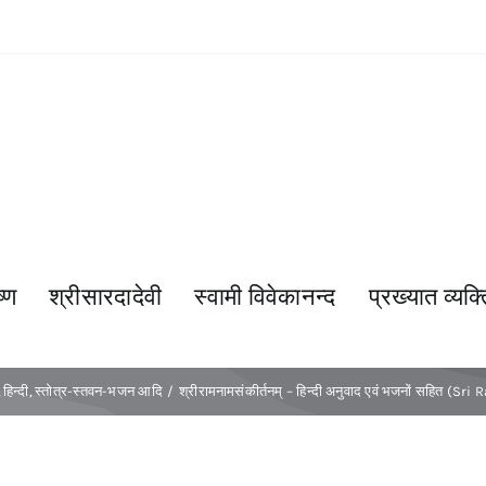
्ण
श्रीसारदादेवी
स्वामी विवेकानन्द
प्रख्यात व्यक्त
हिन्दी
स्तोत्र-स्तवन-भजन आदि
श्रीरामनामसंकीर्तनम् – हिन्दी अनुवाद एवं भजनों सहित 