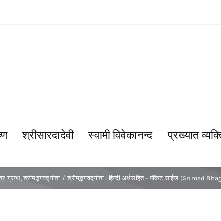
्ण
श्रीसारदादेवी
स्वामी विवेकानन्द
प्रख्यात व्यक्त
त्र ग्रन्थ
श्रीमद्भगवद्गीता
श्रीमद्भगवद्गीता : हिन्दी अर्थसहित – पॉकेट साईज (Srimad B