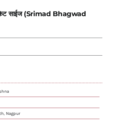
ित – पॉकेट साईज (Srimad Bhagwad
ishna
h, Nagpur