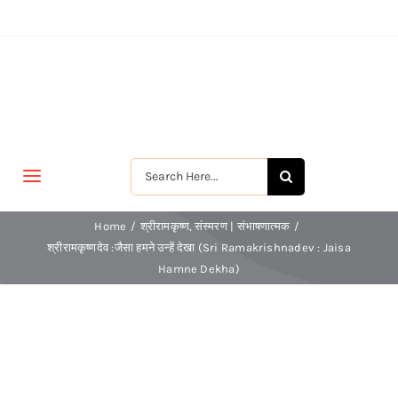
Skip
to
content
Search
Toggle
for:
Navigation
मुखपृष्ठ
Home
श्रीरामकृष्ण
संस्मरण | संभाषणात्मक
श्रीरामकृष्णदेव :जैसा हमने उन्हें देखा (Sri Ramakrishnadev : Jaisa
Hamne Dekha)
जीवन-विकास
श्रीरामकृष्ण