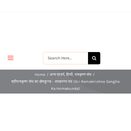
Skip
to
content
Search
Toggle
for:
Navigation
मुखपृष्ठ
Home
अन्य प्रवर्ग
हिन्दी
रामकृष्ण संघ
श्रीरामकृष्ण संघ का होमकुण्ड – वराहनगर मठ (Sri Ramakrishna Sangha
Ka Homakunda)
जीवन-विकास
श्रीरामकृष्ण