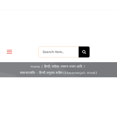
Skip
to
content
Search
Toggle
for:
Navigation
मुखपृष्ठ
Home
हिन्दी
स्तोत्र-स्तवन-भजन आदि
स्तवनाञ्जलिः – हिन्दी अनुवाद सहित (Stavananjali: Hindi)
जीवन-विकास
श्रीरामकृष्ण