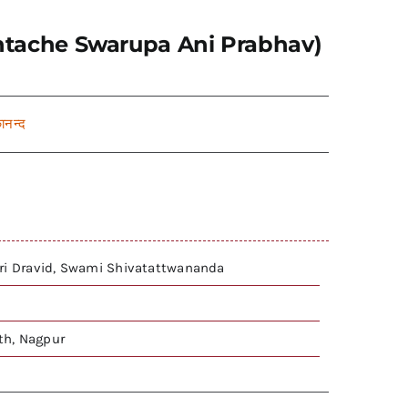
(Vedantache Swarupa Ani Prabhav)
कानन्द
ri Dravid, Swami Shivatattwananda
h, Nagpur