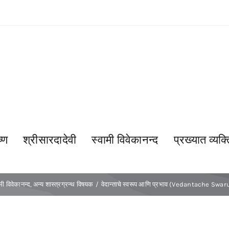
्ण
श्रीसारदादेवी
स्वामी विवेकानन्द
प्रख्यात व्यक्त
ामी विवेकानन्द
अन्य शास्त्रग्रन्थ विषयक
वेदान्ताचे स्वरूप आणि प्रभाव (Vedantache Sw