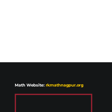
Math Website:
rkmathnagpur.org