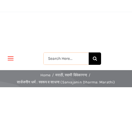
Skip
to
content
Search
Toggle
for:
Navigation
मुखपृष्ठ
Home
मराठी
स्वामी विवेकानन्द
सार्वजनीन धर्म : स्वरूप व साधना (Sarvajanin Dharma: Marathi)
जीवन-विकास
श्रीरामकृष्ण