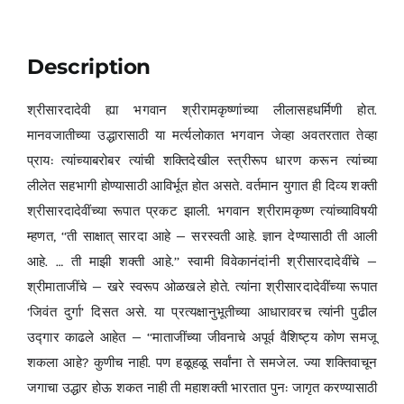
Description
श्रीसारदादेवी ह्या भगवान श्रीरामकृष्णांच्या लीलासहधर्मिणी होत.
मानवजातीच्या उद्धारासाठी या मर्त्यलोकात भगवान जेव्हा अवतरतात तेव्हा
प्राय: त्यांच्याबरोबर त्यांची शक्तिदेखील स्त्रीरूप धारण करून त्यांच्या
लीलेत सहभागी होण्यासाठी आविर्भूत होत असते. वर्तमान युगात ही दिव्य शक्ती
श्रीसारदादेवींच्या रूपात प्रकट झाली. भगवान श्रीरामकृष्ण त्यांच्याविषयी
म्हणत, ‘‘ती साक्षात् सारदा आहे — सरस्वती आहे. ज्ञान देण्यासाठी ती आली
आहे. … ती माझी शक्ती आहे.’’ स्वामी विवेकानंदांनी श्रीसारदादेवींचे —
श्रीमाताजींचे — खरे स्वरूप ओळखले होते. त्यांना श्रीसारदादेवींच्या रूपात
‘जिवंत दुर्गा’ दिसत असे. या प्रत्यक्षानुभूतीच्या आधारावरच त्यांनी पुढील
उद्गार काढले आहेत — ‘‘माताजींच्या जीवनाचे अपूर्व वैशिष्ट्य कोण समजू
शकला आहे? कुणीच नाही. पण हळूहळू सर्वांना ते समजेल. ज्या शक्तिवाचून
जगाचा उद्धार होऊ शकत नाही ती महाशक्ती भारतात पुन: जागृत करण्यासाठी