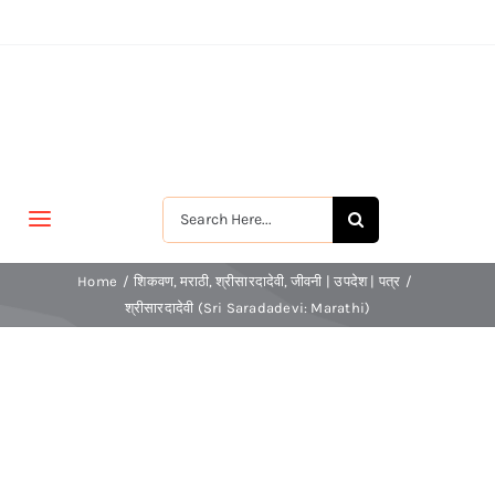
Skip
to
content
Search
Toggle
for:
Navigation
मुखपृष्ठ
Home
शिकवण
मराठी
श्रीसारदादेवी
जीवनी | उपदेश | पत्र
श्रीसारदादेवी (Sri Saradadevi: Marathi)
जीवन-विकास
श्रीरामकृष्ण