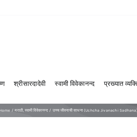
्ण
श्रीसारदादेवी
स्वामी विवेकानन्द
प्रख्यात व्यक्त
Home
मराठी
स्वामी विवेकानन्द
उच्च जीवनाची साधना (Uchcha Jivanachi Sadhana