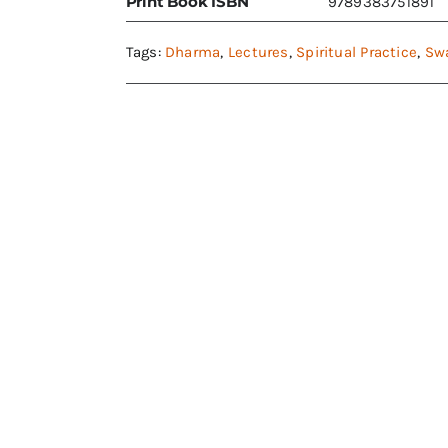
Print Book ISBN
9789383751891
Tags:
Dharma
,
Lectures
,
Spiritual Practice
,
Sw