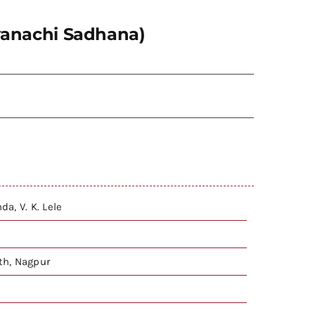
Jivanachi Sadhana)
a, V. K. Lele
h, Nagpur