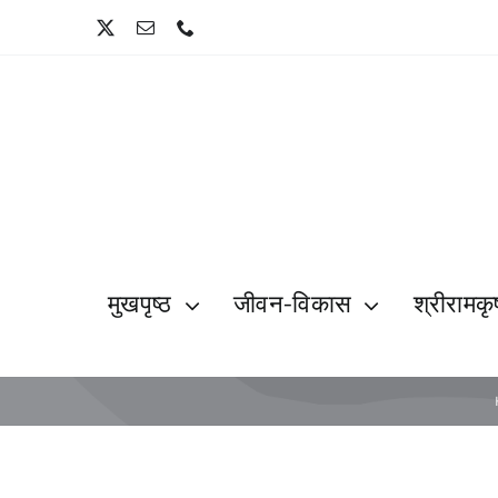
Skip
to
content
मुखपृष्ठ
जीवन-विकास
श्रीरामकृष