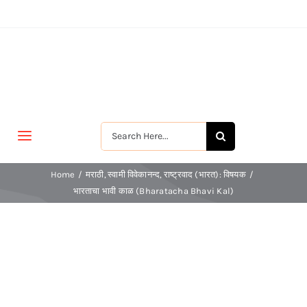
Skip
to
content
Search
Toggle
for:
Navigation
मुखपृष्ठ
Home
मराठी
स्वामी विवेकानन्द
राष्ट्रवाद (भारत): विषयक
भारताचा भावी काळ (Bharatacha Bhavi Kal)
जीवन-विकास
श्रीरामकृष्ण