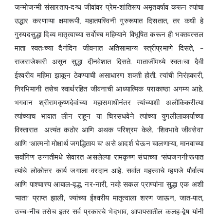
जन्मोजन्मी संसारताप-दग्ध जीवांवर प्रेम-शांतिरूप अमृतवर्षाव करून त्यांचा
उद्धार करणाऱ्या क्षमारूपी, महातपस्विनी गुरुरूपात दिसतात, तर कधी हे
गुरुपदसुद्धा दिव्य मातृत्वाच्या सर्वोच्च महिम्याने विभूषित करून ही भक्तवत्सल
माता स्वतःच्या दैनंदिन जीवनात अतिसामान्य स्त्रीप्रमाणे दिसते, –
राजराजेश्वरी असून सुद्धा दीनवेशात दिसते. माताजींमध्ये स्वतःचा दैवी
ईश्वरीय महिमा झाकून ठेवण्याची असाधारण शक्ती होती. त्यांची निरंहकारी,
निरभिमानी तसेच स्वार्थरहित जीवनाची आध्यात्मिक पराकाष्ठा अगम्य आहे.
भगवान श्रीरामकृष्णदेवांच्या महासमाधीनंतर त्यांच्याशी अलौकिकरीत्या
त्यांच्याच भावात लीन राहून या चिरसधवेने त्यांच्या युगलीलाकार्याच्या
विस्तारात अत्यंत कठोर आणि अथक परिश्रम केले. ‘शिवभावे जीवसेवा’
आणि ‘आत्मनो मोक्षार्थं जगद्धिताय च’ असे आदर्श घेऊन चालणाऱ्या, मानवाच्या
सर्वांगिण उन्नतीमधे सेवारत असलेल्या रामकृष्ण संघाच्या ‘संघजननी’रूपात
त्यांचे लोकोत्तर कार्य जगाला वरदान आहे. सर्वात महत्त्वाचे म्हणजे पौर्वात्य
आणि पाश्चात्त्य आबाल-वृद्ध, नर-नारी, नव्हे सकल प्राण्यांना सुद्धा एक अशी
‘माता’ प्राप्त झाली, ज्यांच्या ईश्वरीय मातृत्वाला शरण जाऊन, जात-पात,
उच्च-नीच तसेच इतर सर्व प्रकारचे भेदभाव, आपापसातील कलह-द्वेष यांनी