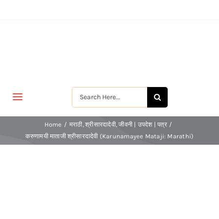
Skip
to
content
Search
Toggle
for:
Navigation
मुखपृष्ठ
Home
मराठी
श्रीसारदादेवी
जीवनी | उपदेश | पत्र
करुणामयी माताजी श्रीसारदादेवी (Karunamayee Mataji: Marathi)
जीवन-विकास
श्रीरामकृष्ण