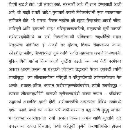
विषयी म्हटले होते, “ती सारदा आहे, सरस्वती आहे. ती ज्ञान देण्यासाठी आली
आहे, ती माझी शक्ती आहे.” युगाचार्य स्वामी विवेकानंदांनी एका व्याख्यानात
सांगितले होते, “हे भारता, विसरू नकोस की तुझ्या स्त्रियांचा आदर्श सीता,
सावित्री आणि दमयन्ती आहे.” पवित्रतास्वरूपिणी, मातृत्वाची मूर्ती माताजी
श्रीसारदादेवींमधे या सर्व नित्यलीलामयी पतिप्राणा सहधर्मिणी महान्
स्त्रियांचा पतिनिष्ठा हा आदर्श तर होताच, शिवाय सेवापरायण कन्या,
स्नेहशील बहीण, शिष्यवत्सल गुरू आणि सर्वात महत्त्वाचा म्हणजे करुणामयी,
मुक्तिदायिनी मातेचा दिव्य आदर्श दृष्टीस पडतो. ज्या ज्या वेळी परमेश्वर
अवतार धारण करून या धरातली जीवांच्या उद्धारार्थ येतात, त्यावेळी त्यांची
शक्तीसुद्धा त्या लीलाकार्याच्या परिपूर्ती व परिपुष्टीसाठी त्यांच्यासोबतच येत
असते. अवतार-वरिष्ठ भगवान श्रीरामकृष्णदेवांबरोबर त्यांची शक्तीसुद्धा –
त्यांच्या लीलासहधर्मिणी माताजी श्रीसारदादेवी यांच्या रूपात – जीवांच्या
उद्धारार्थ अवतरित झाली होती. श्रीमाताजींचे आपल्याला विविध रूपांमध्ये
दर्शन घडते. कधी त्या अनेक पापी-तापी-शरणागत बद्ध आणि मुमुक्षू जनांना
भगवंताच्या रसास्वादनात रुची उत्पन्न करून अभय आणि मुक्तीचे द्वार
उघडणाऱ्या रूपात दिसतात, कधी अहैतुकी कृपेने करुणाविगलित होऊन