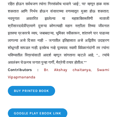
रहित होऊन सर्वचजण त्यांना निस्संकोच भावाने ‘आई’, ‘मा’ म्हणून हाक मारू
शकतात आणि निर्भय होऊन संसाराच्या वणव्यातून मुक्त होऊ शकतात.
नवयुगात अवतरित झालेल्या या महाशक्तिरूपिणी माताजी
श्रीसारदादेवींप्रमाणे दुसऱ्या कोणत्याही महान स्त्रीला तिच्या जीवनात
इतक्या प्रकारचे व्याप, जबाबदाऱ्या, भूमिका स्वीकारून, शांतपणे पार पाडाव्या
लागल्या असे दिसत नाही – जगातील इतिहासात असे अद्वितीय उदाहरण
शोधूनही सापडत नाही. इतकेच नव्हे पूज्यपाद स्वामी विवेकानंदांनी तर त्यांना
भविष्यातील स्त्रियांसाठी आदर्श म्हणून सांगताना म्हटले आहे, “… त्यांचे
अवलंबन घेऊनच जगात पुन्हा गार्गी, मैत्रेयी तयार होतील.””
Contributors :
Br. Akshay chaitanya, Swami
Vipapmananda
BUY PRINTED BOOK
GOOGLE PLAY EBOOK LINK