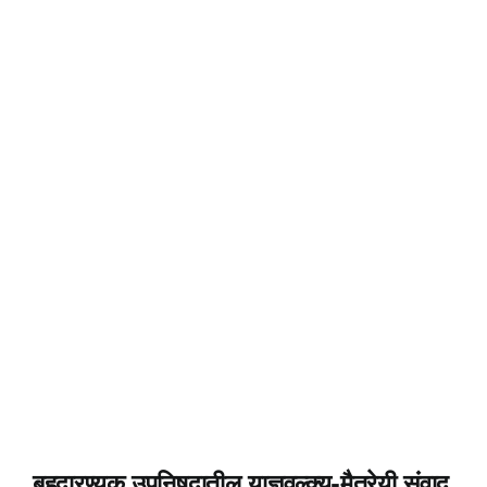
बृहदारण्यक उपनिषदातील याज्ञवल्क्य-मैत्रेयी संवाद