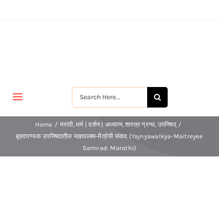
Skip
to
content
Search
Toggle
for:
Navigation
मुखपृष्ठ
Home
मराठी
धर्म | दर्शन | अध्यात्म
शास्त्र ग्रन्थ
उपनिषद्
बृहदारण्यक उपनिषदातील याज्ञवल्क्य-मैत्रेयी संवाद (Yajnyawalkya-Maitreyee
Samvad: Marathi)
जीवन-विकास
श्रीरामकृष्ण