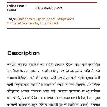
Print Book
9789384883959
ISBN
Tags:
Bruhdaraka Upanishad
,
Scriptures
,
Shivatattwananda
,
Upanishad
Description
भारतीय संस्कृती ब्रह्मविद्येच्या शाश्वत ज्ञानावर टिकून आहे आणि ब्रह्मविद्या
गुरु-शिष्य परंपरेने भारतात अबाधित आहे. पण या याज्ञवल्क्य आणि मैत्रेयी
संवादाचे वैशिष्ट्य असे की ब्रह्मज्ञ ऋषी याज्ञवल्क्य आणि त्यांची ब्रह्मवादिनी
पत्नी मैत्रेयी यांचा सारगर्भित, तलस्पर्शी संवाद जगाच्या प्राचीन आध्यात्मिक
इतिहासात अनन्य साधारण असा आहे. प्रस्तुत पुस्तकात हा आध्यात्मिक
ज्ञानाचा पैलू स्वामी विवेकानंद व भगवान श्रीरामकृष्णांच्या विवेक, वैराग्ययुक्त
वचनांनी अधिक उजळून दिसेल. माताजी श्रीसारदादेवींचा आदर्श जीवनात