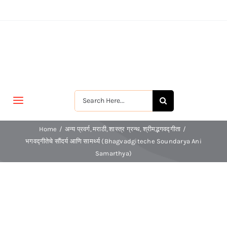
Skip
to
content
Search
Toggle
for:
Navigation
मुखपृष्ठ
Home
अन्य प्रवर्ग
मराठी
शास्त्र ग्रन्थ
श्रीमद्भगवद्गीता
भगवद्गीतेचे सौंदर्य आणि सामर्थ्य (Bhagvadgiteche Soundarya Ani
Samarthya)
जीवन-विकास
श्रीरामकृष्ण