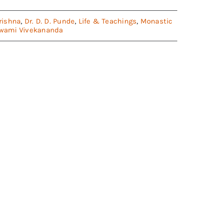
rishna
,
Dr. D. D. Punde
,
Life & Teachings
,
Monastic
wami Vivekananda