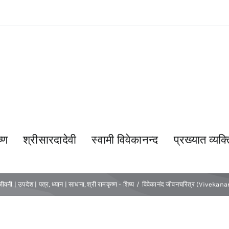
्ण
श्रीसारदादेवी
स्वामी विवेकानन्द
प्रख्यात व्यक्त
जीवनी | उपदेश | पत्र
ध्यान | साधना
श्री रामकृष्ण - शिष्य
विवेकानंद जीवनचरित्र (Vivekan