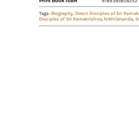
Print Book ISBN
9789385858253
Tags:
Biography
,
Direct Disciples of Sri Ramak
Disciples of Sri Ramakrishna
,
Nikhilananda
,
S