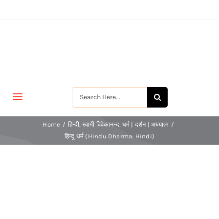
Skip
to
content
Search
Toggle
for:
Navigation
मुखपृष्ठ
Home
हिन्दी
स्वामी विवेकानन्द
धर्म | दर्शन | अध्यात्म
हिन्दू धर्म (Hindu Dharma: Hindi)
जीवन-विकास
श्रीरामकृष्ण