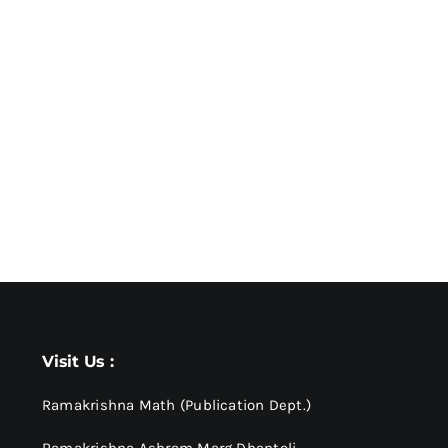
Visit Us :
Ramakrishna Math (Publication Dept.)