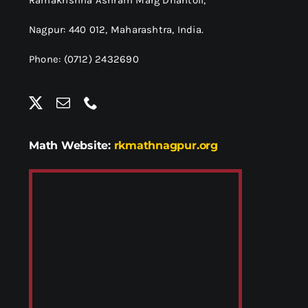
Ramakrishna Ashram Marg Dhantoli,
Nagpur: 440 012,
Maharashtra, India.
Phone: (0712) 2432690
Math Website:
rkmathnagpur.org