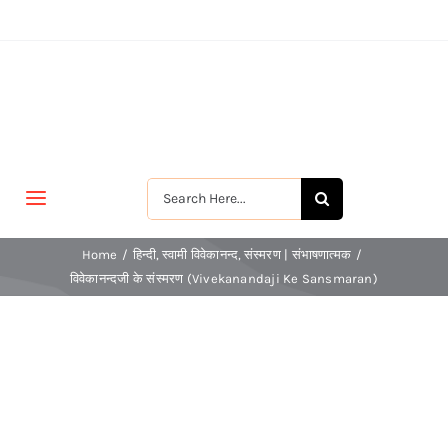
Skip
to
content
Search
Toggle
for:
Navigation
मुखपृष्ठ
Home
हिन्दी
स्वामी विवेकानन्द
संस्मरण | संभाषणात्मक
विवेकानन्दजी के संस्मरण (Vivekanandaji Ke Sansmaran)
जीवन-विकास
श्रीरामकृष्ण