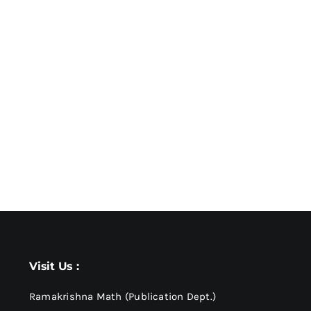
Visit Us :
Ramakrishna Math (Publication Dept.)