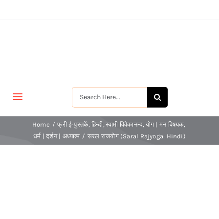
Skip
to
content
Search
Toggle
for:
Navigation
मुखपृष्ठ
Home
फ्री ई-पुस्तकें
हिन्दी
स्वामी विवेकानन्द
योग | मन विषयक
धर्म | दर्शन | अध्यात्म
सरल राजयोग (Saral Rajyoga: Hindi)
जीवन-विकास
श्रीरामकृष्ण