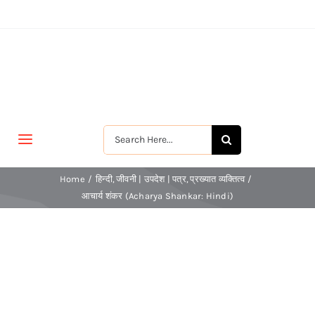
Skip
to
content
Search
Toggle
for:
Navigation
मुखपृष्ठ
Home
हिन्दी
जीवनी | उपदेश | पत्र
प्रख्यात व्यक्तित्व
आचार्य शंकर (Acharya Shankar: Hindi)
जीवन-विकास
श्रीरामकृष्ण