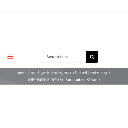
Skip
to
content
Search
Toggle
for:
Navigation
मुखपृष्ठ
Home
फ्री ई-पुस्तकें
हिन्दी
श्रीसारदादेवी
जीवनी | उपदेश | पत्र
श्रीसारदादेवी की वाणी (Sri Saradadevi Ki Vani)
जीवन-विकास
श्रीरामकृष्ण