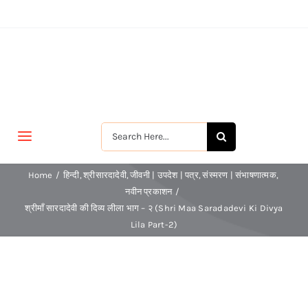
Skip
to
content
Search
Toggle
for:
Navigation
मुखपृष्ठ
Home
हिन्दी
श्रीसारदादेवी
जीवनी | उपदेश | पत्र
संस्मरण | संभाषणात्मक
नवीन प्रकाशन
श्रीमाँ सारदादेवी की दिव्य लीला भाग – २ (Shri Maa Saradadevi Ki Divya
जीवन-विकास
Lila Part-2)
श्रीरामकृष्ण