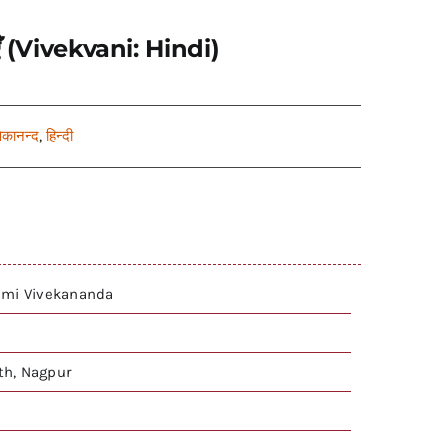
क्षाएँ (Vivekvani: Hindi)
वेकानन्द
,
हिन्दी
ami Vivekananda
h, Nagpur