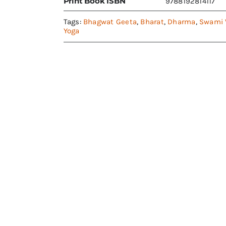
Print Book ISBN
9788192814117
Tags:
Bhagwat Geeta
,
Bharat
,
Dharma
,
Swami 
Yoga