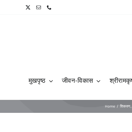
Skip
to
content
मुखपृष्ठ
जीवन-विकास
श्रीरामकृष
Home
शिकवण