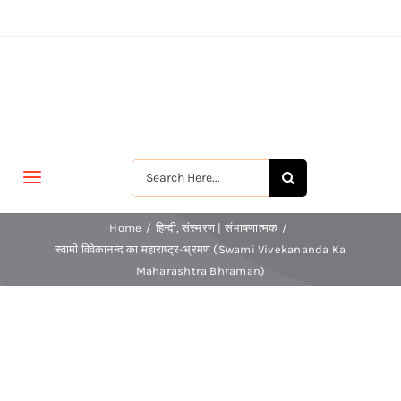
Skip
to
content
Search
Toggle
for:
Navigation
मुखपृष्ठ
Home
हिन्दी
संस्मरण | संभाषणात्मक
स्वामी विवेकानन्द का महाराष्ट्र-भ्रमण (Swami Vivekananda Ka
Maharashtra Bhraman)
जीवन-विकास
श्रीरामकृष्ण